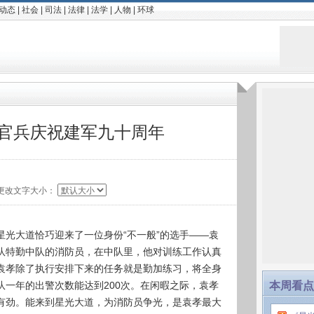
动态
|
社会
|
司法
|
法律
|
法学
|
人物
|
环球
官兵庆祝建军九十周年
更改文字大小：
星光大道恰巧迎来了一位身份“不一般”的选手——袁
队特勤中队的消防员，在中队里，他对训练工作认真
袁孝除了执行安排下来的任务就是勤加练习，将全身
队一年的出警次数能达到200次。在闲暇之际，袁孝
本周看点
有劲。能来到星光大道，为消防员争光，是袁孝最大