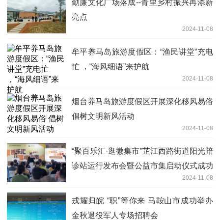
勤廉文化广场落成--青里乡村振兴再添新
亮点
2024-11-08
牟平养马岛旅游度假区：“渔民讲堂”充电
忙 ，“海风细语”来护航
2024-11-08
烟台养马岛旅游度假区开展深化移风易俗
倡树文明新风活动
2024-11-08
“聚百乐汇·逛微集市”芷江西路街道阳光陪
诊站运行发布会暨公益市集启动仪式成功
2024-11-08
举办
戎耀归皖 “职”等你来 马鞍山市成功举办
金秋退役军人专场招聘会