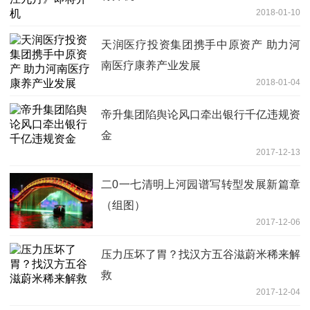
2018-01-10
天润医疗投资集团携手中原资产 助力河
南医疗康养产业发展
2018-01-04
帝升集团陷舆论风口牵出银行千亿违规资
金
2017-12-13
二0一七清明上河园谱写转型发展新篇章
（组图）
2017-12-06
压力压坏了胃？找汉方五谷滋蔚米稀来解
救
2017-12-04