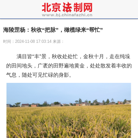
海陵罡杨：秋收“把脉”，橄榄绿来“帮忙”
时间：2024-11-08 17:03:14 来源：
满目皆“丰”景，秋收处处忙，金秋十月，走在纯垛
的田间地头，广袤的田野遍地黄金，处处散发着丰收的
气息，随处可见忙碌的身影。