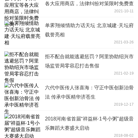
各大应用商店，法律纠纷对策限时免费查
2021-10-11
询
单霁翔倾情助力话天坛 北京城建·天坛府
载誉亮相
2021-03-26
拒不配合就能逃避惩罚？阿里协助绍兴市
场监管局零容忍打击售假
2021-02-19
六代中医传人张喜海：守正中医创新治骨
法 传承中医精华济苍生
2019-12-17
2018河南省首届“祥益杯·1号小粥”超级音
乐舞蹈大赛盛大启动
2018-08-02