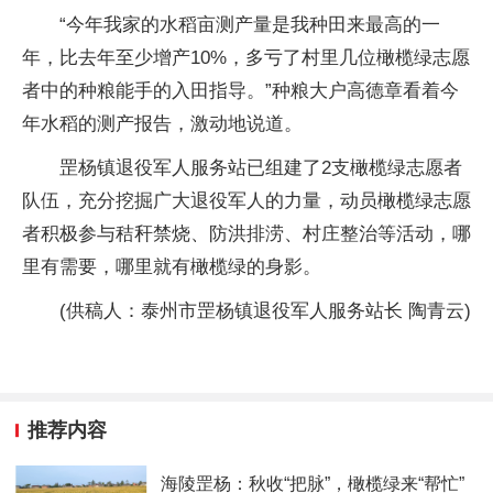
“今年我家的水稻亩测产量是我种田来最高的一
年，比去年至少增产10%，多亏了村里几位橄榄绿志愿
者中的种粮能手的入田指导。”种粮大户高德章看着今
年水稻的测产报告，激动地说道。
罡杨镇退役军人服务站已组建了2支橄榄绿志愿者
队伍，充分挖掘广大退役军人的力量，动员橄榄绿志愿
者积极参与秸秆禁烧、防洪排涝、村庄整治等活动，哪
里有需要，哪里就有橄榄绿的身影。
(供稿人：泰州市罡杨镇退役军人服务站长 陶青云)
推荐内容
海陵罡杨：秋收“把脉”，橄榄绿来“帮忙”