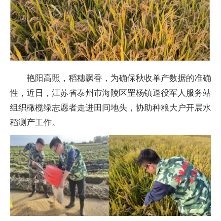
艳阳高照，稻穗飘香，为确保秋收单产数据的准确
性，近日，江苏省泰州市海陵区罡杨镇退役军人服务站
组织橄榄绿志愿者走进田间地头，协助种粮大户开展水
稻测产工作。