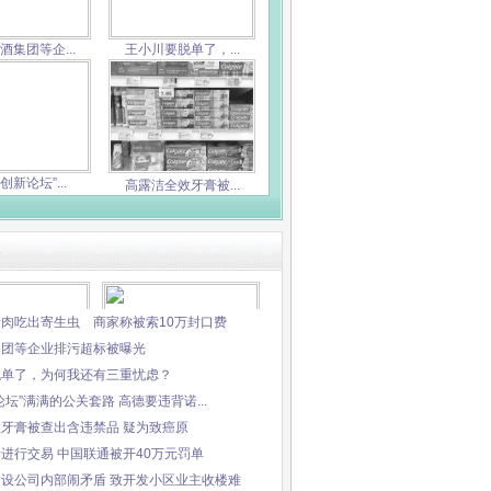
酒集团等企...
王小川要脱单了，...
创新论坛”...
高露洁全效牙膏被...
稀肉吃出寄生虫 商家称被索10万封口费
集团等企业排污超标被曝光
脱单了，为何我还有三重忧虑？
论坛”满满的公关套路 高德要违背诺...
建设公司...
新增营销场所未报...
效牙膏被查出含违禁品 疑为致癌原
者进行交易 中国联通被开40万元罚单
建设公司内部闹矛盾 致开发小区业主收楼难