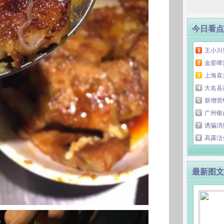
今日看点
王小川
金星啤
上海喜
大名县
新增营
广州银
诱骗消
高露洁
最新图文