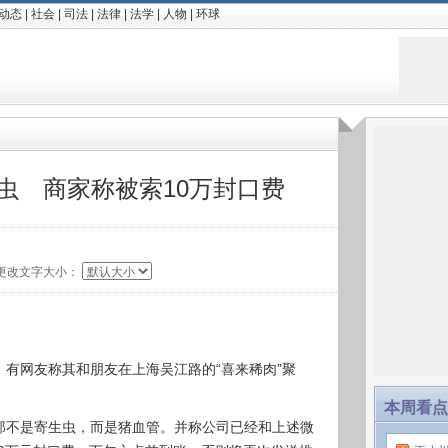
动态
|
社会
|
司法
|
法律
|
法学
|
人物
|
环球
虫 商家称被索10万封口费
更改文字大小：
文，有网友称其和朋友在上海吴江路的“喜来稀肉”聚
。
本周看点
称，那不是寄生虫，而是猪血管。并称公司已经和上述微