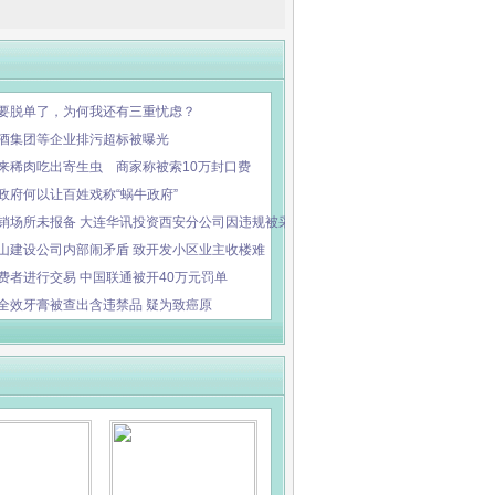
要脱单了，为何我还有三重忧虑？
酒集团等企业排污超标被曝光
来稀肉吃出寄生虫 商家称被索10万封口费
政府何以让百姓戏称“蜗牛政府”
销场所未报备 大连华讯投资西安分公司因违规被采取
山建设公司内部闹矛盾 致开发小区业主收楼难
费者进行交易 中国联通被开40万元罚单
全效牙膏被查出含违禁品 疑为致癌原