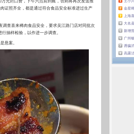
10万元封口费，下午六点前到账，否则将再次发送推
王小
稀肉证照齐全，都是通过符合食品安全标准进过生产
金星
上海
大名县
连夜调查喜来稀肉食品安全，要求吴江路门店对同批次
新增
进行抽样检验，以作进一步调查。
广州
还是悬案。
诱骗消
高露