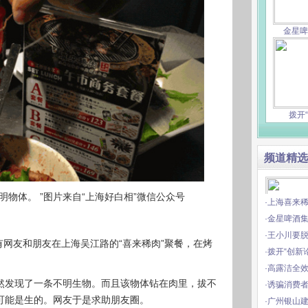
金星啤
拨开“
频道精选
明物体。 ”图片来自“上海好白相”微信公众号
·上海喜来
·金星啤酒
·王小川要
有网友和朋友在上海吴江路的“喜来稀肉”聚餐，在烤
·拨开“创新
广州银山
·高露洁全
然发现了一条不明生物。而且该物体钻在肉里，拔不
·诱骗消费
可能是生的。网友于是求助朋友圈。
·广州银山