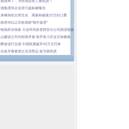
川要脱单了，为何我还有三重忧虑？
啤酒集团等企业排污超标被曝光
喜来稀肉吃出寄生虫 商家称被索10万封口费
政府何以让百姓戏称“蜗牛政府”
营销场所未报备 大连华讯投资西安分公司因违规被采取
银山建设公司内部闹矛盾 致开发小区业主收楼难
费者进行交易 中国联通被开40万元罚单
洁全效牙膏被查出含违禁品 疑为致癌原