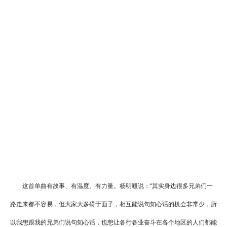
这首单曲有故事、有温度、有力量。杨明毅说：“其实身边很多兄弟们一
路走来都不容易，但大家大多碍于面子，相互能说句知心话的机会非常少，所
以我想跟我的兄弟们说句知心话，也想让各行各业奋斗在各个地区的人们都能