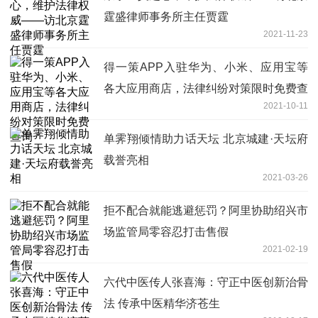
霆盛律师事务所主任贾霆
2021-11-23
得一策APP入驻华为、小米、应用宝等
各大应用商店，法律纠纷对策限时免费查
2021-10-11
询
单霁翔倾情助力话天坛 北京城建·天坛府
载誉亮相
2021-03-26
拒不配合就能逃避惩罚？阿里协助绍兴市
场监管局零容忍打击售假
2021-02-19
六代中医传人张喜海：守正中医创新治骨
法 传承中医精华济苍生