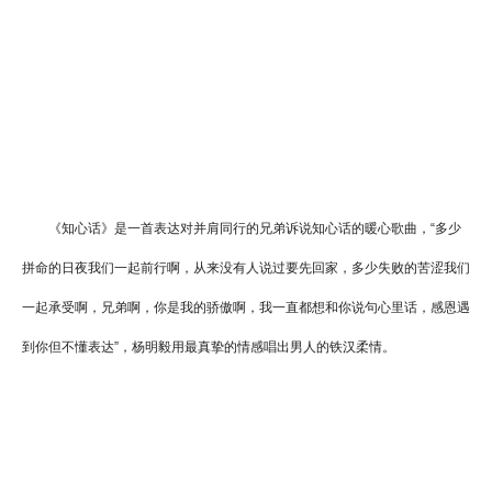
《知心话》是一首表达对并肩同行的兄弟诉说知心话的暖心歌曲，“多少
拼命的日夜我们一起前行啊，从来没有人说过要先回家，多少失败的苦涩我们
一起承受啊，兄弟啊，你是我的骄傲啊，我一直都想和你说句心里话，感恩遇
到你但不懂表达”，杨明毅用最真挚的情感唱出男人的铁汉柔情。