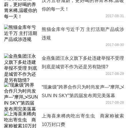
汉方五谷滋蔚，更好喝的养胃米稀,温暖
你的每一天！
2017-08-31
熊猫金库年亏近千万 主打活期产品或涉
违规
2017-08-30
金燕集团汪永义旗下多处违建举报不受理
到底是城管不作为还是另有隐情?
2017-08-29
“现象级”跨界合作只为时尚发声---“摩拜乄
SUN IN SKY”第四届发布周完美落幕
2017-08-28
上海喜来稀肉吃出寄生虫 商家称被索
10万封口费