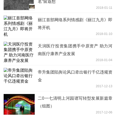
名”留遐想
2018-01-11
丽江首部网络系列情感剧《丽江九月》即
将开机
2018-01-10
天润医疗投资集团携手中原资产 助力河
南医疗康养产业发展
2018-01-04
帝升集团陷舆论风口牵出银行千亿违规资
金
2017-12-13
二0一七清明上河园谱写转型发展新篇章
（组图）
2017-12-06